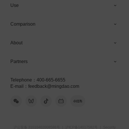
Use
Comparison
About
Partners
Telephone
：
400-665-6655
E-mail
：
feedback@mingdao.com
沪公安备 31010402008586号
|
沪ICP备14017582号
|
Security