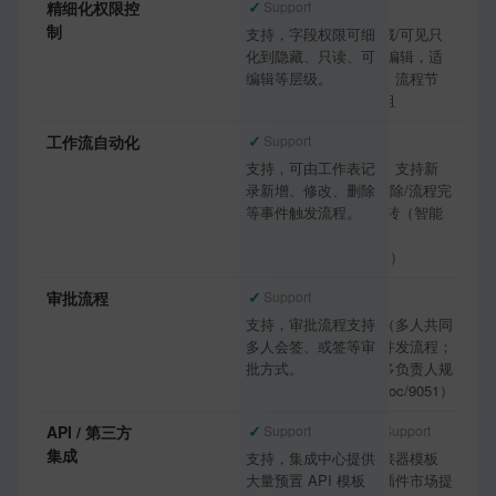
✓
✓
精细化权限控
Support
Support
制
支持，字段权限可细
三态：隐藏/可见只
化到隐藏、只读、可
读/可见可编辑，适
编辑等层级。
用于表单、流程节
点、权限组
✓
✓
工作流自动化
Support
Support
支持，可由工作表记
表单触发，支持新
录新增、修改、删除
增/修改/删除/流程完
等事件触发流程。
成/节点流转（智能
助手Pro，
doc/18478）
✓
✓
审批流程
Support
Support
支持，审批流程支持
支持会签（多人共同
多人会签、或签等审
审批）、并发流程；
批方式。
或签通过多负责人规
则设置（doc/9051）
✓
◐
API / 第三方
Support
Partial Support
集成
支持，集成中心提供
无独立连接器模板
大量预置 API 模板
库；通过插件市场提