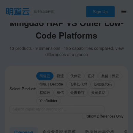
Sign Up
Mingdao HAP VS Other Low-
Code Platforms
13 products · 9 dimensions · 185 capabilities compared, view
differences at a glance
简道云
轻流
伙伴云
宜搭
奥哲｜氚云
得帆｜Decode
飞书低代码
泛微低代码
Select Product:
易鲸云
织信
金蝶苍穹
炎黄盈动
YonBuilder
Show Differences Only
企业业务应用建模
数据展示与分析
角色
Overview