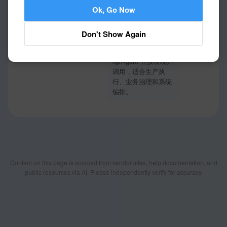
✓
✕
MCP Server
Support
Not supported
Ok, Go Now
支持
支持，HAP MCP 可
目前未检索到简道云
将应用接口暴露为可
官方帮助中心/开放
Don't Show Again
执行工具，供
平台关于 MCP
Cursor、Dify 等客户
Server 的产品文档
端/Agent 直接发现并
调用，适合生产执
行、业务治理和系统
编排。
Content on this page is sourced from vendor sites, help documentation, and
public resources via AI. Please independently verify for accuracy.