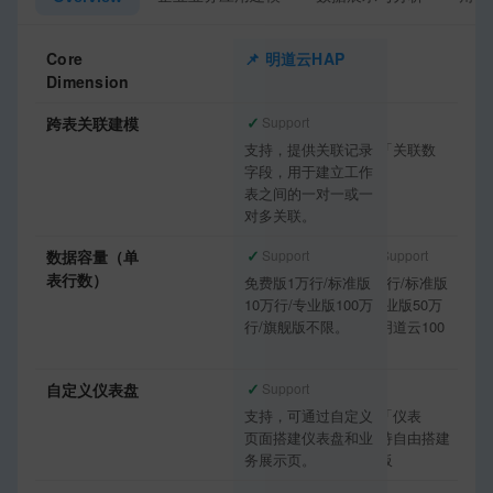
Core
明道云HAP
简道云
Dimension
✓
✓
跨表关联建模
Support
Support
支持，提供关联记录
支持，称「关联数
字段，用于建立工作
据」字段
表之间的一对一或一
对多关联。
✓
◐
数据容量（单
Support
Partial Support
表行数）
免费版1万行/标准版
免费版2万行/标准版
10万行/专业版100万
10万行/企业版50万
行/旗舰版不限。
行，低于明道云100
万行
✓
✓
自定义仪表盘
Support
Support
支持，可通过自定义
支持，称「仪表
页面搭建仪表盘和业
盘」，支持自由搭建
务展示页。
可视化看板