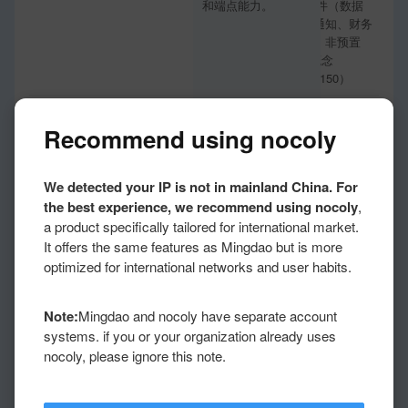
和端点能力。
供100+插件（数据
库、消息通知、财务
软件等），非预置
API模板概念
（open/13150）
✓
✓
私有化部署
Support
Support
Recommend using nocoly
支持，私有部署文档
独享版支持私有化，
明确提供 Docker
部署于阿里云/华为
Compose /
云/腾讯云或本地服
We detected your IP is not in mainland China. For
Kubernetes 等部署
务器
the best experience, we recommend using nocoly
,
体系。
a product specifically tailored for international market.
✓
✕
AI Agent 能
Support
Not supported
It offers the same features as Mingdao but is more
力
支持，工作流 AI
无AI Agent/工具调用
optimized for international networks and user habits.
Agent 可自主推理并
节点，仅支持文本生
调用工具，覆盖查
成类AI节点
Note:
Mingdao and nocoly have separate account
询/新增/更新/汇总记
systems. if you or your organization already uses
录、发送通知/邮
件、调用封装业务流
nocoly, please ignore this note.
程、调用已集成
API。